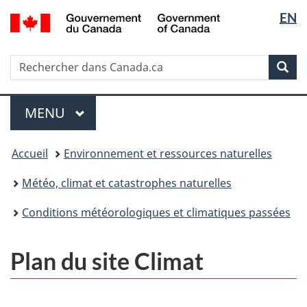
Sélectio
/
EN
Passer
Passer
Government
de
au
à
of
contenu
la
la
Canada
Recherche
Rechercher
principal
version
Rec
langue
dans
HTML
Canada.ca
simplifiée
Menu
MENU
PRINCIPAL
Vous
Accueil
Environnement et ressources naturelles
êtes
ici
Météo, climat et catastrophes naturelles
:
Conditions météorologiques et climatiques passées
Plan du site Climat