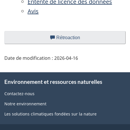
Entente de licence des données
Avis
Détails
Rétroaction
sur
de
ce
la
site
page
Date de modification :
2026-04-16
Web
À
Environnement et ressources naturelles
propos
de
Contactez-nous
ce
Notre environnement
site
Les solutions climatiques fondées sur la nature